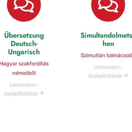
Übersetzung
Simultandolmet
Deutsch-
hen
Ungarisch
Szimultán tolmácsol
Magyar szakfordítás
Leistungen -
németből
Szolgáltatások
Leistungen -
Szolgáltatások