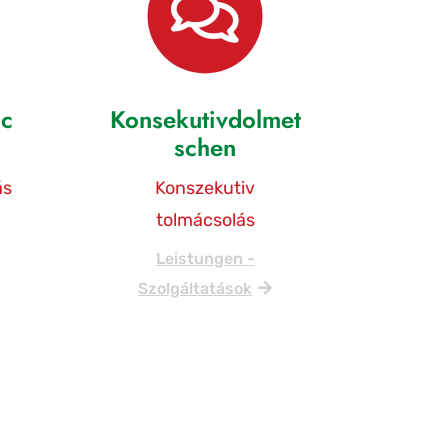
sc
Konsekutivdolmet
schen
ás
Konszekutiv
tolmácsolás
Leistungen -
Szolgáltatások