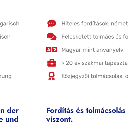
garisch
Hiteles fordítások: ném
isch
Felesketett tolmács és 
Magyar mint anyanyelv
> 20 év szakmai tapaszta
zung
Közjegyzői tolmácsolás, o
n der
Fordítás és tolmácsolá
he und
viszont.