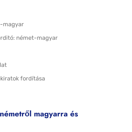
et-magyar
forditó: német-magyar
lat
kiratok fordítása
s németről magyarra és